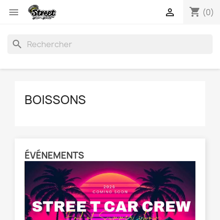
shopping_cart


(0)
search
BOISSONS
ÉVÉNEMENTS