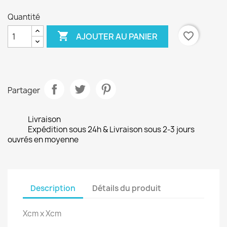
Quantité

favorite_border
AJOUTER AU PANIER
Partager
Livraison
Expédition sous 24h & Livraison sous 2-3 jours
ouvrés en moyenne
Description
Détails du produit
Xcm x Xcm