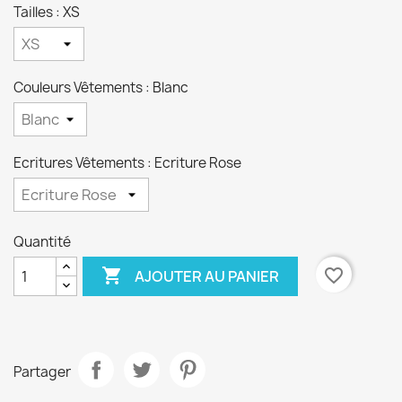
Tailles : XS
Couleurs Vêtements : Blanc
Ecritures Vêtements : Ecriture Rose
Quantité

favorite_border
AJOUTER AU PANIER
Partager